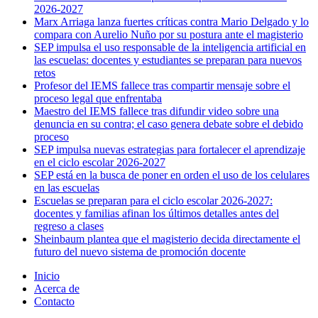
2026-2027
Marx Arriaga lanza fuertes críticas contra Mario Delgado y lo
compara con Aurelio Nuño por su postura ante el magisterio
SEP impulsa el uso responsable de la inteligencia artificial en
las escuelas: docentes y estudiantes se preparan para nuevos
retos
Profesor del IEMS fallece tras compartir mensaje sobre el
proceso legal que enfrentaba
Maestro del IEMS fallece tras difundir video sobre una
denuncia en su contra; el caso genera debate sobre el debido
proceso
SEP impulsa nuevas estrategias para fortalecer el aprendizaje
en el ciclo escolar 2026-2027
SEP está en la busca de poner en orden el uso de los celulares
en las escuelas
Escuelas se preparan para el ciclo escolar 2026-2027:
docentes y familias afinan los últimos detalles antes del
regreso a clases
Sheinbaum plantea que el magisterio decida directamente el
futuro del nuevo sistema de promoción docente
Inicio
Acerca de
Contacto