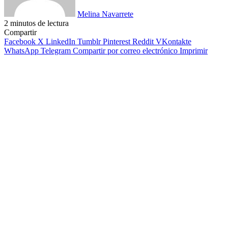
Melina Navarrete
2 minutos de lectura
Facebook
X
LinkedIn
Tumblr
Pinterest
Reddit
WhatsApp
Telegram
Compartir
Compartir
por
Facebook
X
LinkedIn
Tumblr
Pinterest
Reddit
VKontakte
correo
WhatsApp
Telegram
Compartir por correo electrónico
Imprimir
electrónico