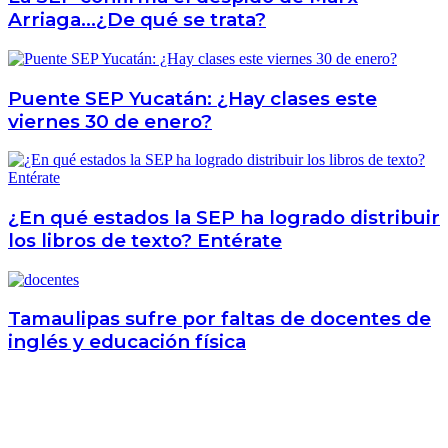
a
participación
Arriaga…¿De qué se trata?
cursos
en
extracurriculares
la
aprobados
admisión
por
de
Puente SEP Yucatán: ¿Hay clases este
la
la
USICAMM
viernes 30 de enero?
EDUCACIÓN
2024-
BÁSICA
2025
(USICAMM),
📢
CICLO
📚
ESCOLAR
2024-
¿En qué estados la SEP ha logrado distribuir
💻
2025
los libros de texto? Entérate
💥
✅
📝
👩🏻‍🏫
👨🏻‍🏫
Tamaulipas sufre por faltas de docentes de
✅
inglés y educación física