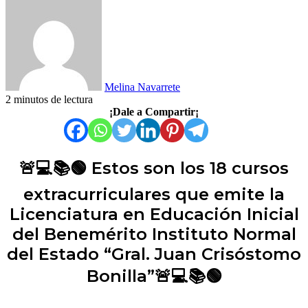
Melina Navarrete
2 minutos de lectura
Facebook
X
LinkedIn
Tumblr
Pinterest
Reddit
WhatsApp
Telegram
Compartir
¡Dale a Compartir¡
por
correo
electrónico
🚨💻📚🟢 Estos son los 18 cursos
extracurriculares que emite la
Licenciatura en Educación Inicial
del Benemérito Instituto Normal
del Estado “Gral. Juan Crisóstomo
Bonilla”🚨💻📚🟢