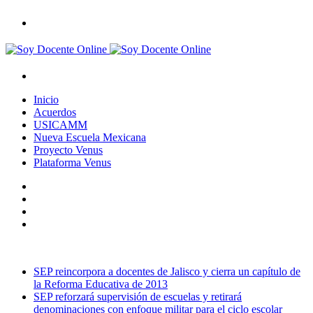
Menú
Buscar
por
Inicio
Acuerdos
USICAMM
Nueva Escuela Mexicana
Proyecto Venus
Plataforma Venus
Publicación
al
Barra
azar
lateral
Switch
skin
Buscar
por
Noticias de última hora
SEP reincorpora a docentes de Jalisco y cierra un capítulo de
la Reforma Educativa de 2013
SEP reforzará supervisión de escuelas y retirará
denominaciones con enfoque militar para el ciclo escolar