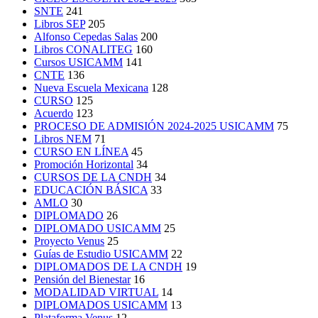
SNTE
241
Libros SEP
205
Alfonso Cepedas Salas
200
Libros CONALITEG
160
Cursos USICAMM
141
CNTE
136
Nueva Escuela Mexicana
128
CURSO
125
Acuerdo
123
PROCESO DE ADMISIÓN 2024-2025 USICAMM
75
Libros NEM
71
CURSO EN LÍNEA
45
Promoción Horizontal
34
CURSOS DE LA CNDH
34
EDUCACIÓN BÁSICA
33
AMLO
30
DIPLOMADO
26
DIPLOMADO USICAMM
25
Proyecto Venus
25
Guías de Estudio USICAMM
22
DIPLOMADOS DE LA CNDH
19
Pensión del Bienestar
16
MODALIDAD VIRTUAL
14
DIPLOMADOS USICAMM
13
Plataforma Venus
12