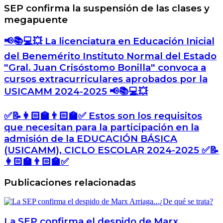
SEP confirma la suspensión de las clases y
megapuente
📢
📢📚💻💥 La licenciatura en Educación Inicial
📚
del Benemérito Instituto Normal del Estado
💻
"Gral. Juan Crisóstomo Bonilla" convoca a
💥
cursos extracurriculares aprobados por la
La
USICAMM 2024-2025 📢📚💻💥
licenciatura
en
Educación
✅
✅📝👩🏻‍🏫👨🏻‍🏫✅ Estos son los requisitos
Inicial
📝
que necesitan para la participación en la
del
👩🏻‍🏫
Benemérito
admisión de la EDUCACIÓN BÁSICA
👨🏻‍🏫
Instituto
(USICAMM), CICLO ESCOLAR 2024-2025 ✅📝
✅
Normal
Estos
👩🏻‍🏫👨🏻‍🏫✅
del
son
Estado
los
Publicaciones relacionadas
"Gral.
requisitos
Juan
que
Crisóstomo
necesitan
Bonilla"
para
convoca
La SEP confirma el despido de Marx
la